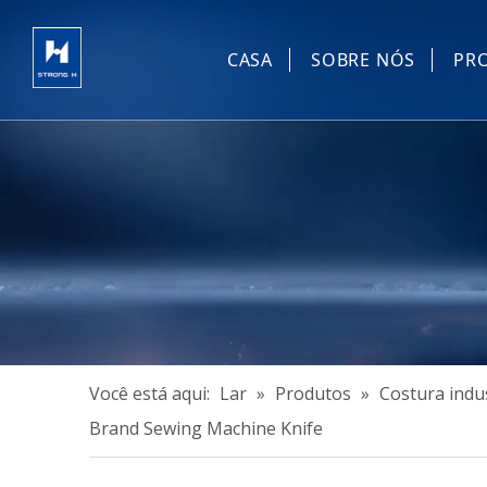
CASA
SOBRE NÓS
PR
C
E
D
M
O
Você está aqui:
Lar
»
Produtos
»
Costura indu
Brand Sewing Machine Knife