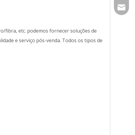
86-535-
qiangxi
o/fibra, etc. podemos fornecer soluções de
lidade e serviço pós-venda. Todos os tipos de