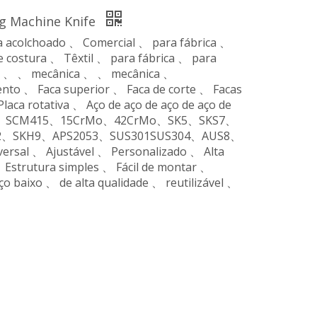
g Machine Knife
 acolchoado 、 Comercial 、 para fábrica 、
e costura 、 Têxtil 、 para fábrica 、 para
a 、 、 mecânica 、 、 mecânica 、
ento 、 Faca superior 、 Faca de corte 、 Facas
aca rotativa 、 Aço de aço de aço de aço de
、SPCC、SCM415、15CrMo、42CrMo、SK5、SKS7、
2、SKH9、APS2053、SUS301SUS304、AUS8、
ersal 、 Ajustável 、 Personalizado 、 Alta
strutura simples 、 Fácil de montar 、
 baixo 、 de alta qualidade 、 reutilizável 、
、