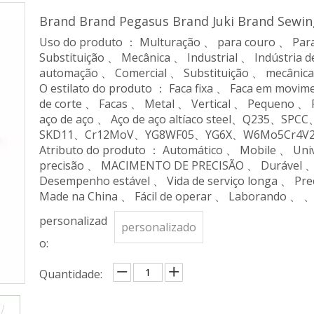
Brand Brand Pegasus Brand Juki Brand Sewin
Uso do produto ： Multuração 、 para couro 、 Para
Substituição 、 Mecânica 、 Industrial 、 Indústria d
automação 、 Comercial 、 Substituição 、 mecânic
O estilato do produto ： Faca fixa 、 Faca em movim
de corte 、 Facas 、 Metal 、 Vertical 、 Pequeno 、 Pl
aço de aço 、 Aço de aço altíaco steel、Q235
SKD11、Cr12MoV、YG8WF05、YG6X、W6Mo5Cr4V
Atributo do produto ： Automático 、 Mobile 、 Univ
precisão 、 MACIMENTO DE PRECISÃO 、 Durável 、 E
Desempenho estável 、 Vida de serviço longa 、 Preço
Made na China 、 Fácil de operar 、 Laborando 、 
personalizad
personalizado
o:
Quantidade: