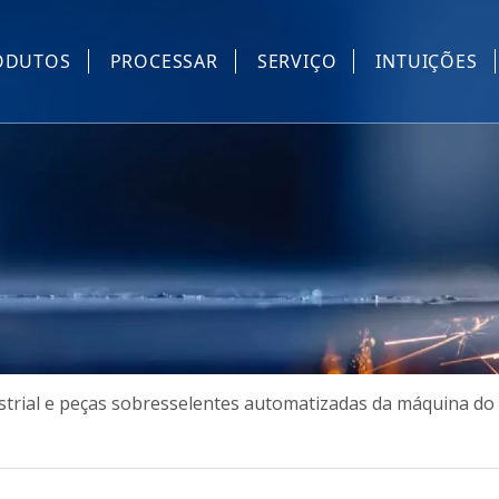
ODUTOS
PROCESSAR
SERVIÇO
INTUIÇÕES
ostura industrial e peças sobresselentes da máquina do bo
quipamento automático de costura industrial
ispositivo automático da máquina de costura industrial
áquina de máscara
utras
strial e peças sobresselentes automatizadas da máquina d