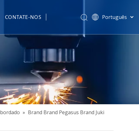
CONTATE-NOS
Português
简体中文
rdado informatizado
हिन्दी
Türk dili
Tiếng Việt
한국어
Español
Pусский
Français
العربية
English
o bordado
»
Brand Brand Pegasus Brand Juki